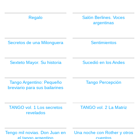
Regalo
Salón Berlines. Voces
argentinas
Secretos de una Milonguera
Sentimientos
Sexteto Mayor. Su historia
Sucedió en los Andes
Tango Argentino: Pequeño
Tango Percepción
breviario para sus bailarines
TANGO vol. 1 Los secretos
TANGO vol. 2 La Matriz
revelados
SIN EXISTENCIAS
Tengo mil novias. Don Juan en
Una noche con Rother y otros
el tango argentino
cuentos