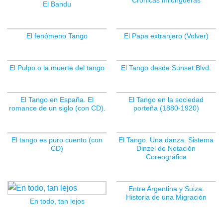
Crónicas milongueras
El Bandu
El fenómeno Tango
El Papa extranjero (Volver)
El Pulpo o la muerte del tango
El Tango desde Sunset Blvd.
El Tango en España. El
El Tango en la sociedad
romance de un siglo (con CD).
porteña (1880-1920)
El tango es puro cuento (con
El Tango. Una danza. Sistema
CD)
Dinzel de Notación
SIN EXISTENCIAS
Coreográfica
Entre Argentina y Suiza.
Historia de una Migración
En todo, tan lejos