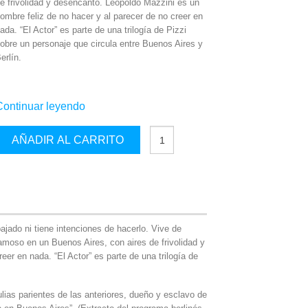
e frivolidad y desencanto. Leopoldo Mazzini es un
ombre feliz de no hacer y al parecer de no creer en
ada. “El Actor” es parte de una trilogía de Pizzi
obre un personaje que circula entre Buenos Aires y
erlín.
Continuar leyendo
El
AÑADIR AL CARRITO
Actor
cantidad
jado ni tiene intenciones de hacerlo. Vive de
amoso en un Buenos Aires, con aires de frivolidad y
er en nada. “El Actor” es parte de una trilogía de
ulias parientes de las anteriores, dueño y esclavo de