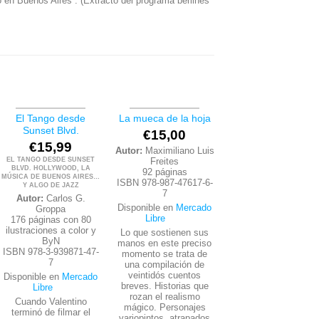
no en Buenos Aires”. (Extracto del programa berlinés
El Tango desde
La mueca de la hoja
Sunset Blvd.
€
15,00
€
15,99
Autor:
Maximiliano Luis
EL TANGO DESDE SUNSET
Freites
BLVD. HOLLYWOOD, LA
92 páginas
MÚSICA DE BUENOS AIRES…
ISBN 978-987-47617-6-
Y ALGO DE JAZZ
7
Autor:
Carlos G.
Disponible en
Mercado
Groppa
Libre
176 páginas con 80
ilustraciones a color y
Lo que sostienen sus
ByN
manos en este preciso
ISBN 978-3-939871-47-
momento se trata de
7
una compilación de
veintidós cuentos
Disponible en
Mercado
breves. Historias que
Libre
rozan el realismo
Cuando Valentino
mágico. Personajes
terminó de filmar el
variopintos, atrapados