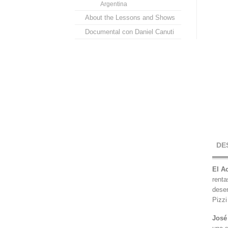
Argentina
About the Lessons and Shows
Documental con Daniel Canuti
DE
El A
renta
desen
Pizzi
José