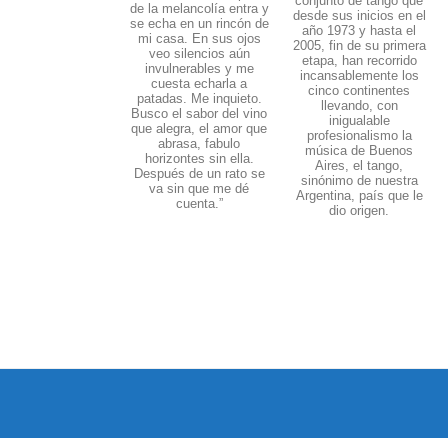
conjunto de tango que
de la melancolía entra y
desde sus inicios en el
se echa en un rincón de
año 1973 y hasta el
mi casa. En sus ojos
2005, fin de su primera
veo silencios aún
etapa, han recorrido
invulnerables y me
incansablemente los
cuesta echarla a
cinco continentes
patadas. Me inquieto.
llevando, con
Busco el sabor del vino
inigualable
que alegra, el amor que
profesionalismo la
abrasa, fabulo
música de Buenos
horizontes sin ella.
Aires, el tango,
Después de un rato se
sinónimo de nuestra
va sin que me dé
Argentina, país que le
cuenta.”
dio origen.