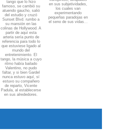
tango que lo hizo
en sus subjetividades,
famoso, se cambió su
los cuales van
atuendo gaucho, salió
experimentando
del estudio y cruzó
pequeñas paradojas en
Sunset Blvd. rumbo a
el seno de sus vidas…
su mansión en las
colinas de Hollywood. A
partir de aquí esta
arteria sería punto de
referencia para todo lo
que estuviese ligado al
mundo del
entretenimiento. El
tango, la música a cuyo
ritmo había bailado
Valentino, no pudo
faltar, y si bien Gardel
nunca estuvo aquí, sí
estuvo su compañero
de reparto, Vicente
Padula, al establecerse
en sus alrededores.