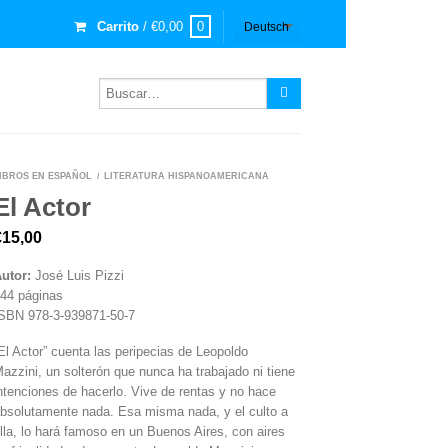
Carrito
/
€
0,00
0
IBROS EN ESPAÑOL
LITERATURA HISPANOAMERICANA
/
El Actor
€
15,00
utor:
José Luis Pizzi
44 páginas
SBN 978-3-939871-50-7
El Actor” cuenta las peripecias de Leopoldo
azzini, un solterón que nunca ha trabajado ni tiene
ntenciones de hacerlo. Vive de rentas y no hace
bsolutamente nada. Esa misma nada, y el culto a
lla, lo hará famoso en un Buenos Aires, con aires