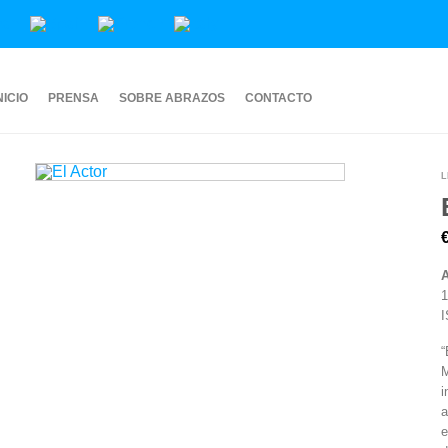
NICIO
PRENSA
SOBRE ABRAZOS
CONTACTO
L
A
1
I
“
M
i
a
e