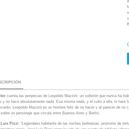
d
h
n
s
B
SCRIPCIÓN
ctor
cuenta las peripecias de Leopoldo Mazzini, un solterón que nunca ha traba
s y no hace absolutamente nada. Esa misma nada, y el culto a ella, lo hará f
canto. Leopoldo Mazzini es un hombre feliz de no hacer y al parecer de no cre
 sobre un personaje que circula entre Buenos Aires y Berlín
.
 Luis Pizzi
, “Legendario habitante de las noches berlinesas, promotor de tert