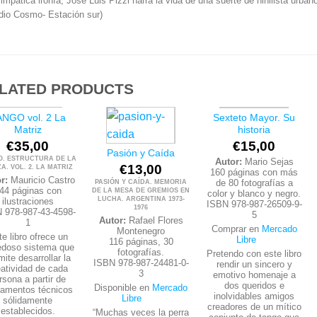
impática ironía, José Luis Pizzi narra la vida de una suerte de nihilista urba
dio Cosmo- Estación sur)
LATED PRODUCTS
NGO vol. 2 La
Sexteto Mayor. Su
Matriz
historia
 EXISTENCIAS
€
35,00
€
15,00
Pasión y Caída
O. ESTRUCTURA DE LA
Autor:
Mario Sejas
€
13,00
A. VOL. 2. LA MATRIZ
160 páginas con más
r:
Mauricio Castro
de 80 fotografías a
PASIÓN Y CAÍDA. MEMORIA
44 páginas con
DE LA MESA DE GREMIOS EN
color y blanco y negro.
LUCHA. ARGENTINA 1973-
ilustraciones
ISBN 978-987-26509-9-
1976
 978-987-43-4598-
5
Autor:
Rafael Flores
1
Comprar en
Mercado
Montenegro
e libro ofrece un
Libre
116 páginas, 30
doso sistema que
fotografías.
Pretendo con este libro
mite desarrollar la
ISBN 978-987-24481-0-
rendir un sincero y
eatividad de cada
3
emotivo homenaje a
rsona a partir de
dos queridos e
Disponible en
Mercado
damentos técnicos
inolvidables amigos
Libre
sólidamente
creadores de un mítico
establecidos.
“Muchas veces la perra