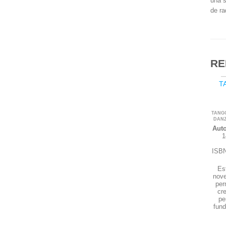
una s
de ra
RE
TA
SIN
TANG
DANZ
Auto
1
ISBN
Est
nove
per
cr
pe
fun