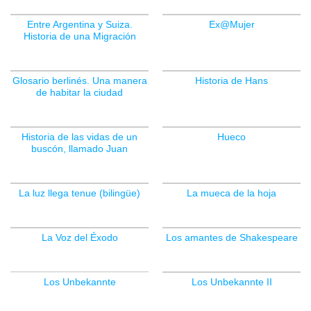
Entre Argentina y Suiza.
Ex@Mujer
Historia de una Migración
Glosario berlinés. Una manera
Historia de Hans
de habitar la ciudad
Historia de las vidas de un
Hueco
buscón, llamado Juan
La luz llega tenue (bilingüe)
La mueca de la hoja
La Voz del Éxodo
Los amantes de Shakespeare
Los Unbekannte
Los Unbekannte II
SIN EXISTENCIAS