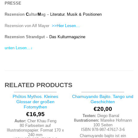
PRESSE
Rezension
C
ultur
M
ag –
Literatur. Musik & Positionen
Rezension von Alf Mayer
>>Hier Lesen…
Rezension Strandgut –
Das Kulturmagazine
unten Lesen…↓
RELATED PRODUCTS
Phôtos Mythos. Kleines
Chamuyando Bajito. Tango und
Glossar der großen
Geschichten
Fotomythen
€
20,00
€
16,95
Texten:
Diego Barral
Ilustrationen:
Mareike Hofmann
Autor:
Cher Khau Feng
100 Seiten
80 Farbseiten auf
ISBN 978-987-47617-3-6
Illustrationspapier. Format 170 x
240 mm
Chamuyando bajito ist ein