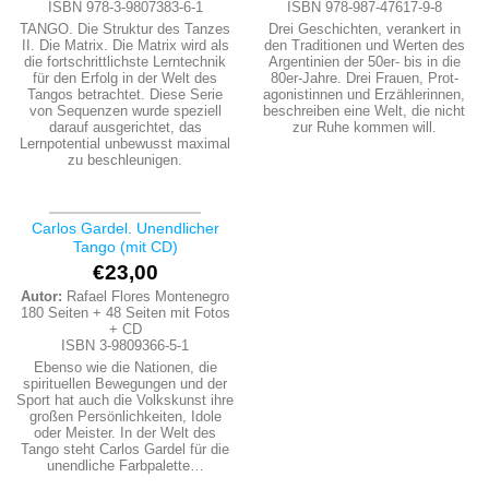
ISBN 978-3-9807383-6-1
ISBN 978-987-47617-9-8
TANGO. Die Struktur des Tanzes
Drei Geschichten, verankert in
II. Die Matrix. Die Matrix wird als
den Traditionen und Werten des
die fortschrittlichste Lerntechnik
Argentinien der 50er- bis in die
für den Erfolg in der Welt des
80er-Jahre. Drei Frauen, Prot­
Tangos betrachtet. Diese Serie
agonistinnen und Erzählerinnen,
von Sequenzen wurde speziell
beschreiben eine Welt, die nicht
darauf ausgerichtet, das
zur Ruhe kommen will.
Lernpotential unbewusst maximal
zu beschleunigen.
Carlos Gardel. Unendlicher
Tango (mit CD)
€
23,00
Autor:
Rafael Flores Montenegro
180 Seiten + 48 Seiten mit Fotos
+ CD
ISBN 3-9809366-5-1
Ebenso wie die Nationen, die
spirituellen Bewegungen und der
Sport hat auch die Volkskunst ihre
großen Persönlichkeiten, Idole
oder Meister. In der Welt des
Tango steht Carlos Gardel für die
unendliche Farbpalette…