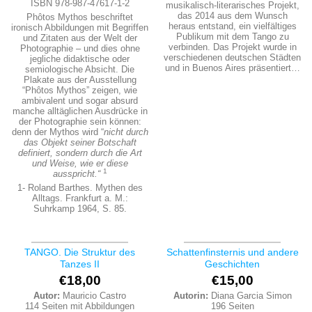
ISBN 978-987-47617-1-2
musikalisch-literarisches Projekt,
das 2014 aus dem Wunsch
Phôtos Mythos beschriftet
heraus entstand, ein vielfältiges
ironisch Abbildungen mit Begriffen
Publikum mit dem Tango zu
und Zitaten aus der Welt der
verbinden. Das Projekt wurde in
Photographie – und dies ohne
verschiedenen deutschen Städten
jegliche didaktische oder
und in Buenos Aires präsentiert…
semiologische Absicht. Die
Plakate aus der Ausstellung
“Phôtos Mythos” zeigen, wie
ambivalent und sogar absurd
manche alltäglichen Ausdrücke in
der Photographie sein können:
denn der Mythos wird “
nicht durch
das Objekt seiner Botschaft
definiert, sondern durch die Art
und Weise, wie er diese
1
ausspricht.“
1- Roland Barthes. Mythen des
Alltags. Frankfurt a. M.:
Suhrkamp 1964, S. 85.
TANGO. Die Struktur des
Schattenfinsternis und andere
Tanzes II
Geschichten
€
18,00
€
15,00
Autor:
Mauricio Castro
Autorin:
Diana Garcia Simon
114 Seiten mit Abbildungen
196 Seiten