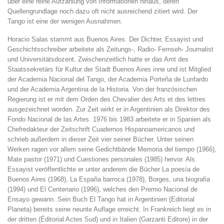
über eine reine Aufzählung von Informationen hinaus, deren
Quellengrundlage noch dazu oft nicht ausreichend zitiert wird. Der
Tango ist eine der wenigen Ausnahmen.
Horacio Salas stammt aus Buenos Aires. Der Dichter, Essayist und
Geschichtsschreiber arbeitete als Zeitungs-, Radio- Fernseh- Journalist
und Universitätsdozent. Zwischenzeitlich hatte er das Amt des
Staatssekretärs für Kultur der Stadt Buenos Aires inne und ist Mitglied
der Academia Nacional del Tango, der Academia Porteña de Lunfardo
und der Academia Argentina de la Historia. Von der französischen
Regierung ist er mit dem Orden des Chevalier des Arts et des lettres
ausgezeichnet worden. Zur Zeit wirkt er in Argentinien als Direktor des
Fondo Nacional de las Artes. 1976 bis 1983 arbeitete er in Spanien als
Chefredakteur der Zeitschrift Cuadernos Hispanoamericanos und
schrieb außerdem in dieser Zeit vier seiner Bücher. Unter seinen
Werken ragen vor allem seine Gedichtbände Memoria del tiempo (1966),
Mate pastor (1971) und Cuestiones personales (1985) hervor. Als
Essayist veröffentlichte er unter anderem die Bücher La poesía de
Buenos Aires (1968), La España barroca (1978), Borges, una biografia
(1994) und El Centenario (1996), welches den Premio Nacional de
Ensayo gewann. Sein Buch El Tango hat in Argentinien (Editorial
Planeta) bereits seine neunte Auflage erreicht. In Frankreich liegt es in
der dritten (Éditorial Actes Sud) und in Italien (Garzanti Editore) in der