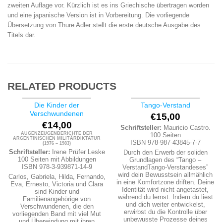
zweiten Auflage vor. Kürzlich ist es ins Griechische übertragen worden
und eine japanische Version ist in Vorbereitung. Die vorliegende
Übersetzung von Thure Adler stellt die erste deutsche Ausgabe des
Titels dar.
RELATED PRODUCTS
Die Kinder der
Tango-Verstand
Verschwundenen
€
15,00
€
14,00
Schriftsteller:
Mauricio Castro.
AUGENZEUGENBERICHTE DER
100 Seiten
ARGENTINISCHEN MILITÄRDIKTATUR
ISBN 978-987-43845-7-7
(1976 – 1983)
Schriftsteller:
Irene Prüfer Leske
Durch den Erwerb der soliden
100 Seiten mit Abbildungen
Grundlagen des “Tango –
ISBN 978-3-939871-14-9
VerstandTango-Verstandeses”
wird dein Bewusstsein allmählich
Carlos, Gabriela, Hilda, Fernando,
in eine Komfortzone driften. Deine
Eva, Ernesto, Victoria und Clara
Identität wird nicht angetastet,
sind Kinder und
während du lernst. Indem du liest
Familienangehörige von
und dich weiter entwickelst,
Verschwundenen, die den
erwirbst du die Kontrolle über
vorliegenden Band mit viel Mut
unbewusste Prozesse deines
und Überwindung mit ihren