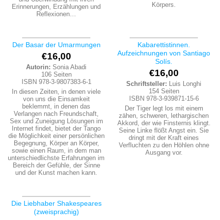
Körpers.
Erinnerungen, Erzählungen und
Reflexionen…
Der Basar der Umarmungen
Kabarettistinnen.
Aufzeichnungen von Santiago
€
16,00
Solís.
Autorin:
Sonia Abadi
€
16,00
106 Seiten
ISBN 978-3-9807383-6-1
Schriftsteller:
Luis Longhi
154 Seiten
In diesen Zeiten, in denen viele
ISBN 978-3-939871-15-6
von uns die Einsamkeit
beklemmt, in denen das
Der Tiger legt los mit einem
Verlangen nach Freundschaft,
zähen, schweren, lethargischen
Sex und Zuneigung Lösungen im
Akkord, der wie Finsternis klingt.
Internet findet, bietet der Tango
Seine Linke flößt Angst ein. Sie
die Möglichkeit einer persönlichen
dringt mit der Kraft eines
Begegnung, Körper an Körper,
Verfluchten zu den Höhlen ohne
sowie einen Raum, in dem man
Ausgang vor.
unterschiedlichste Erfahrungen im
Bereich der Gefühle, der Sinne
und der Kunst machen kann.
Die Liebhaber Shakespeares
(zweisprachig)