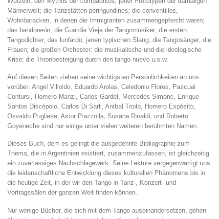
Wurzeln; den Mythos der compadritos, jener Prototypen der damaligen
Männerwelt; die Tanzstätten peringundines; die conventillos,
Wohnbaracken, in denen die Immigranten zusammengepfercht waren;
das bandoneón; die Guardia Vieja der Tangomusiker; die ersten
Tangodichter; das lunfardo, jenen typischen Slang; die Tangosänger; die
Frauen; die großen Orchester; die musikalische und die ideologische
Krise; die Thronbesteigung durch den tango nuevo u.s.w.
Auf diesen Seiten ziehen seine wichtigsten Persönlichkeiten an uns
vorüber: Angel Villoldo, Eduardo Arolas, Celedonio Flores, Pascual
Contursi, Homero Manzi, Carlos Gardel, Mercedes Simone, Enrique
Santos Discépolo, Carlos Di Sarli, Aníbal Troilo, Homero Expósito,
Osvaldo Pugliese, Astor Piazzolla, Susana Rinaldi, und Roberto
Goyeneche sind nur einige unter vielen weiteren berühmten Namen.
Dieses Buch, dem es gelingt die ausgedehnte Bibliographie zum
Thema, die in Argentinien existiert, zusammenzufassen, ist gleichzeitig
ein zuverlässiges Nachschlagewerk. Seine Lektüre vergegenwärtigt uns
die leidenschaftliche Entwicklung dieses kulturellen Phänomens bis in
die heutige Zeit, in der wir den Tango in Tanz-, Konzert- und
Vortragssälen der ganzen Welt finden können.
Nur wenige Bücher, die sich mit dem Tango auseinandersetzen, gehen