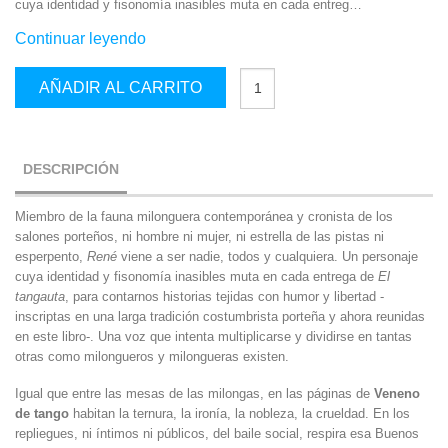
cuya identidad y fisonomía inasibles muta en cada entreg…
Continuar leyendo
Veneno
AÑADIR AL CARRITO
de
Tango
cantidad
DESCRIPCIÓN
Miembro de la fauna milonguera contemporánea y cronista de los
salones porteños, ni hombre ni mujer, ni estrella de las pistas ni
esperpento,
René
viene a ser nadie, todos y cualquiera. Un personaje
cuya identidad y fisonomía inasibles muta en cada entrega de
El
tangauta
, para contarnos historias tejidas con humor y libertad -
inscriptas en una larga tradición costumbrista porteña y ahora reunidas
en este libro-. Una voz que intenta multiplicarse y dividirse en tantas
otras como milongueros y milongueras existen.
Igual que entre las mesas de las milongas, en las páginas de
Veneno
de tango
habitan la ternura, la ironía, la nobleza, la crueldad. En los
repliegues, ni íntimos ni públicos, del baile social, respira esa Buenos