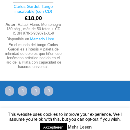
Carlos Gardel. Tango
inacabable (con CD)
€
18,00
Autor:
Rafael Flores Montenegro
180 pág., más de 50 fotos + CD
ISBN 978-3-939871-01-9
Disponible en
Mercado Libre
En el mundo del tango Carlos
Gardel es síntesis y paleta de
infinidad de colores que tiñen ese
fenómeno artístico nacido en el
Río de la Plata con capacidad de
hacerse universal.
mail
facebook
youtube
instagram
This website uses cookies to improve your experience. We'll
IMPRESSUM + AGB
assume you're ok with this, but you can opt-out if you wish.
Mehr Lesen
Copyright 1999- 2023 ©
ABRAZOS
.
Akzeptieren