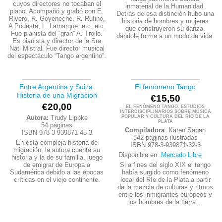
cuyos directores no tocaban el
inmaterial de la Humanidad.
piano. Acompañó y grabó con E.
Detrás de esa distinción hubo una
Rivero, R. Goyeneche, R. Rufino,
historia de hombres y mujeres
A Podestá, L. Lamarque, etc, etc.
que construyeron su danza,
Fue pianista del “gran” A. Troilo.
dándole forma a un modo de vida.
Es pianista y director de la Sra
Nati Mistral. Fue director musical
del espectáculo “Tango argentino”.
Entre Argentina y Suiza.
El fenómeno Tango
Historia de una Migración
€
15,50
€
20,00
EL FENÓMENO TANGO. ESTUDIOS
INTERDISCIPLINARIOS SOBRE MÚSICA
POPULAR Y CULTURA DEL RÍO DE LA
Autora:
Trudy Lippke
PLATA
54 páginas
Compiladora
: Karen Saban
ISBN 978-3-939871-45-3
342 páginas ilustradas
En esta compleja historia de
ISBN 978-3-939871-32-3
migración, la autora cuenta su
Disponible en
Mercado Libre
historia y la de su familia, luego
Si a fines del siglo XIX el tango
de emigrar de Europa a
había surgido como fenómeno
Sudamérica debido a las épocas
local del Río de la Plata a partir
críticas en el viejo continente.
de la mezcla de culturas y ritmos
entre los inmigrantes europeos y
los hombres de la tierra…