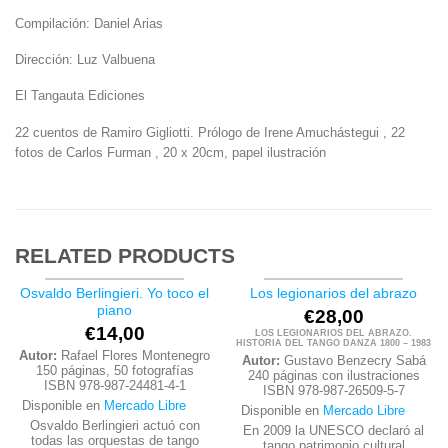
Compilación: Daniel Arias
Dirección: Luz Valbuena
El Tangauta Ediciones
22 cuentos de Ramiro Gigliotti. Prólogo de Irene Amuchástegui , 22
fotos de Carlos Furman , 20 x 20cm, papel ilustración
RELATED PRODUCTS
Osvaldo Berlingieri. Yo toco el
Los legionarios del abrazo
piano
€
28,00
€
14,00
LOS LEGIONARIOS DEL ABRAZO.
HISTORIA DEL TANGO DANZA 1800 – 1983
Autor:
Rafael Flores Montenegro
Autor:
Gustavo Benzecry Sabá
150 páginas, 50 fotografías
240 páginas con ilustraciones
ISBN 978-987-24481-4-1
ISBN 978-987-26509-5-7
Disponible en
Mercado Libre
Disponible en
Mercado Libre
Osvaldo Berlingieri actuó con
En 2009 la UNESCO declaró al
todas las orquestas de tango
tango patrimonio cultural