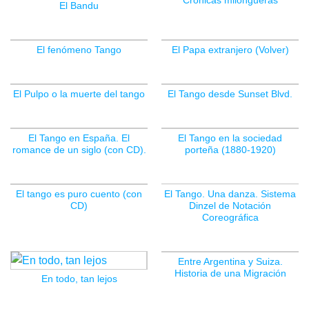
Crónicas milongueras
El Bandu
El fenómeno Tango
El Papa extranjero (Volver)
El Pulpo o la muerte del tango
El Tango desde Sunset Blvd.
El Tango en España. El
El Tango en la sociedad
romance de un siglo (con CD).
porteña (1880-1920)
El tango es puro cuento (con
El Tango. Una danza. Sistema
CD)
Dinzel de Notación
SIN EXISTENCIAS
Coreográfica
Entre Argentina y Suiza.
Historia de una Migración
En todo, tan lejos