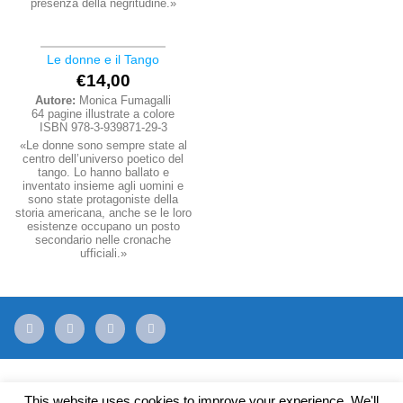
presenza della negritudine.»
Le donne e il Tango
€
14,00
Autore:
Monica Fumagalli
64 pagine illustrate a colore
ISBN 978-3-939871-29-3
«Le donne sono sempre state al
centro dell’universo poetico del
tango. Lo hanno ballato e
inventato insieme agli uomini e
sono state protagoniste della
storia americana, anche se le loro
esistenze occupano un posto
secondario nelle cronache
ufficiali.»
mail
facebook
youtube
instagram
This website uses cookies to improve your experience. We'll
IMPRESSUM + AGB