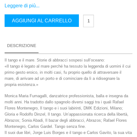
Leggere di più...
Il
AGGIUNGI AL CARRELLO
Tango
e
il
Mare
quantità
DESCRIZIONE
Il tango e il mare. Storie di abbracci sospesi sull’oceano:
«Il tango è legato al mare perché ha tessuto la leggenda di uomini il cui
primo gesto eroico, in molti casi, fu proprio quello di attraversare il
mare, di arrivare ad un porto e di cominciare da lì a ridisegnare la
propria esistenza.»
Monica Maria Fumagalli, danzatrice professionista, balla e insegna da
molti anni. Ha tradotto dallo spagnolo diversi saggi tra i quali Rafael
Flores Montenegro, Il tango e i suoi labirinti, DMK Edizioni, Milano;
Gloria e Rodolfo Dinzel, Il tango. Un’appassionata ricerca della libertà,
Abrazos; Sonia Abadi, Il bazar degli abbracci, Abrazos; Rafael Flores
Montenegro, Carlos Gardel. Tango senza fine.
Il suoi due libri, Jorge Luis Borges e il tango e Carlos Gavito, la sua vita