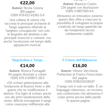
€
22,00
Autore:
Mauricio Castro
134 pagine con illustrazioni
Autore:
Nicola Corona
ISBN 3-9807383-9-6
300 pagine
ISBN 978-631-91081-5-6
Attraverso un innovativo sistema
questo libro offre a ciascuno la
Una collana di volumi che
possibilità di sviluppare la propria
racconta le principali orchestre di
creatività nel tango partendo da
Tango argentino offrendo al
dei fondamenti tecnici
“tanghero consapevole” non solo
solidamente stabiliti.
le biografie del direttore e dei
principali musicisti e cantanti, ma
anche l’evoluzione nel tempo della
agrupación musical.
Negritudine e Tango
Il Colore dell’Abbraccio
€
14,00
€
16,00
Autore:
Monica Fumagalli
Autore:
Vittorio Vecchione.
64 pagine illustrate a colore
Prefazione di Franco Finocchiaro
ISBN 978-3-939871-38-5
162 pagine
ISBN 9786319108187
«Gli schiavi parteciparono alla
fondazione di Buenos Aires e alle
Il tango non è solo un ballo. È un
guerre che ne modificarono il
linguaggio silenzioso, un incontro,
destino. Era figlio di schiavi anche
una confessione che attraversa il
uno dei primi bandoneonisti della
corpo prima ancora delle parole.
storia: difficile immaginare il tango
In queste pagine…
come creazione indifferente alla