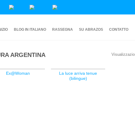
NIZIO
BLOG IN ITALIANO
RASSEGNA
SU ABRAZOS
CONTATTO
URA ARGENTINA
Visualizzazion
Ex@Woman
La luce arriva tenue
(bilingue)