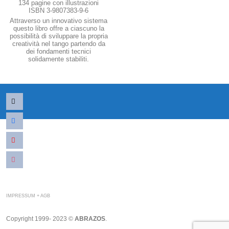
134 pagine con illustrazioni
ISBN 3-9807383-9-6
Attraverso un innovativo sistema
questo libro offre a ciascuno la
possibilità di sviluppare la propria
creatività nel tango partendo da
dei fondamenti tecnici
solidamente stabiliti.
mail
facebook
youtube
instagram
IMPRESSUM + AGB
Copyright 1999- 2023 ©
ABRAZOS
.