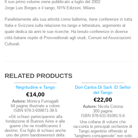
Il suo primo volume viene pubblicato a luglio del 2002:
Jorge Luis Borges e il tango, NYN Edizioni, Milano.
Parallelamente alla sua attività come ballerina, tiene conferenze in tutta
Italia e Svizzera sulla relazione tra tango e letteratura, argomento al
quale dedica da anni le sue ricerche. Ha tenuto conferenze in diverse
città italiane ospite di Provveditorati agli studi, Comuni ed Associazioni
Culturali.
RELATED PRODUCTS
Negritudine e Tango
Don Carlos Di Sarli. El Señor
del Tango
€
14,00
€
22,00
Autore:
Monica Fumagalli
64 pagine illustrate a colore
Autore:
Nicola Corona
ISBN 978-3-939871-38-5
300 pagine
ISBN 978-631-91081-5-6
«Gli schiavi parteciparono alla
fondazione di Buenos Aires e alle
Una collana di volumi che
guerre che ne modificarono il
racconta le principali orchestre di
destino. Era figlio di schiavi anche
Tango argentino offrendo al
uno dei primi bandoneonisti della
“tanghero consapevole” non solo