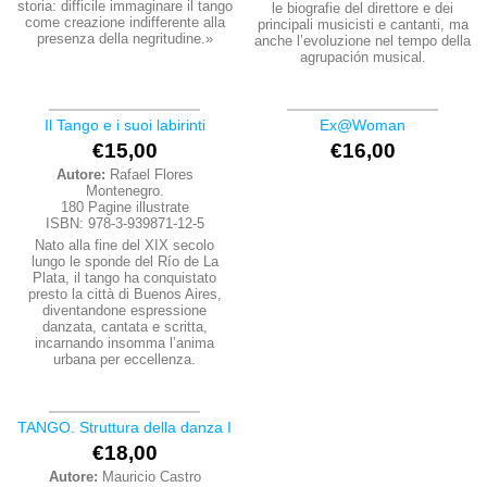
storia: difficile immaginare il tango
le biografie del direttore e dei
come creazione indifferente alla
principali musicisti e cantanti, ma
presenza della negritudine.»
anche l’evoluzione nel tempo della
agrupación musical.
Il Tango e i suoi labirinti
Ex@Woman
€
15,00
€
16,00
Autore:
Rafael Flores
Montenegro.
180 Pagine illustrate
ISBN: 978-3-939871-12-5
Nato alla fine del XIX secolo
lungo le sponde del Río de La
Plata, il tango ha conquistato
presto la città di Buenos Aires,
diventandone espressione
danzata, cantata e scritta,
incarnando insomma l’anima
urbana per eccellenza.
TANGO. Struttura della danza I
€
18,00
Autore:
Mauricio Castro