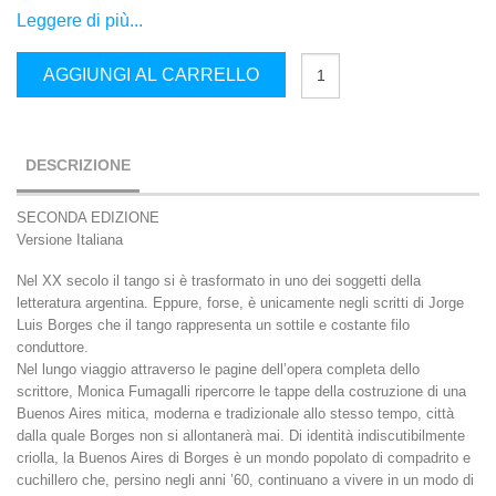
Leggere di più...
Jorge
AGGIUNGI AL CARRELLO
Luis
Borges
e
il
Tango
quantità
DESCRIZIONE
SECONDA EDIZIONE
Versione Italiana
Nel XX secolo il tango si è trasformato in uno dei soggetti della
letteratura argentina. Eppure, forse, è unicamente negli scritti di Jorge
Luis Borges che il tango rappresenta un sottile e costante filo
conduttore.
Nel lungo viaggio attraverso le pagine dell’opera completa dello
scrittore, Monica Fumagalli ripercorre le tappe della costruzione di una
Buenos Aires mitica, moderna e tradizionale allo stesso tempo, città
dalla quale Borges non si allontanerà mai. Di identità indiscutibilmente
criolla, la Buenos Aires di Borges è un mondo popolato di compadrito e
cuchillero che, persino negli anni ’60, continuano a vivere in un modo di