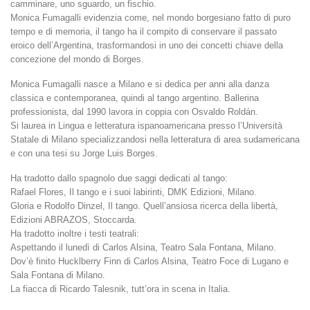
camminare, uno sguardo, un fischio.
Monica Fumagalli evidenzia come, nel mondo borgesiano fatto di puro
tempo e di memoria, il tango ha il compito di conservare il passato
eroico dell’Argentina, trasformandosi in uno dei concetti chiave della
concezione del mondo di Borges.
Monica Fumagalli nasce a Milano e si dedica per anni alla danza
classica e contemporanea, quindi al tango argentino. Ballerina
professionista, dal 1990 lavora in coppia con Osvaldo Roldán.
Si laurea in Lingua e letteratura ispanoamericana presso l’Università
Statale di Milano specializzandosi nella letteratura di area sudamericana
e con una tesi su Jorge Luis Borges.
Ha tradotto dallo spagnolo due saggi dedicati al tango:
Rafael Flores, Il tango e i suoi labirinti, DMK Edizioni, Milano.
Gloria e Rodolfo Dinzel, Il tango. Quell’ansiosa ricerca della libertà,
Edizioni ABRAZOS, Stoccarda.
Ha tradotto inoltre i testi teatrali:
Aspettando il lunedì di Carlos Alsina, Teatro Sala Fontana, Milano.
Dov’è finito Hucklberry Finn di Carlos Alsina, Teatro Foce di Lugano e
Sala Fontana di Milano.
La fiacca di Ricardo Talesnik, tutt’ora in scena in Italia.