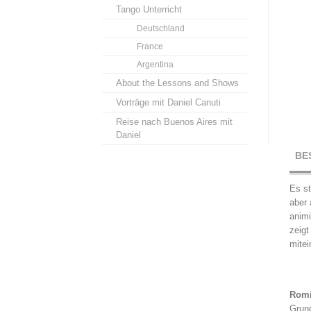
Tango Unterricht
Deutschland
France
Argentina
About the Lessons and Shows
Vorträge mit Daniel Canuti
Reise nach Buenos Aires mit
Daniel
BE
Es st
aber 
animi
zeigt
mitei
Romi
Grund