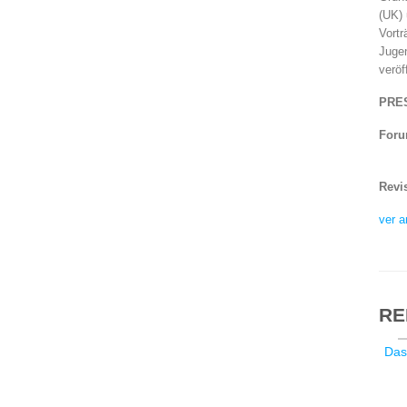
(UK) 
Vortr
Jugen
veröf
PRE
Foru
Revi
ver a
RE
Das