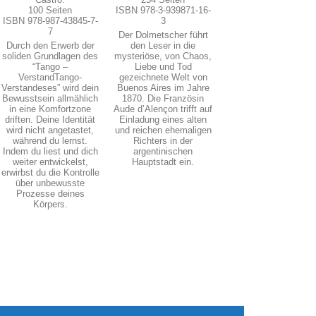
100 Seiten
ISBN 978-3-939871-16-
ISBN 978-987-43845-7-
3
7
Der Dolmetscher führt
Durch den Erwerb der
den Leser in die
soliden Grundlagen des
mysteriöse, von Chaos,
“Tango –
Liebe und Tod
VerstandTango-
gezeichnete Welt von
Verstandeses” wird dein
Buenos Aires im Jahre
Bewusstsein allmählich
1870. Die Französin
in eine Komfortzone
Aude d’Alençon trifft auf
driften. Deine Identität
Einladung eines alten
wird nicht angetastet,
und reichen ehemaligen
während du lernst.
Richters in der
Indem du liest und dich
argentinischen
weiter entwickelst,
Hauptstadt ein.
erwirbst du die Kontrolle
über unbewusste
Prozesse deines
Körpers.