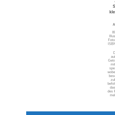
S
kl
A
8
Illu
Foto
ISBN
D
au
Getr
mi
spez
wobe
bes
zu
befol
das
des R
meh