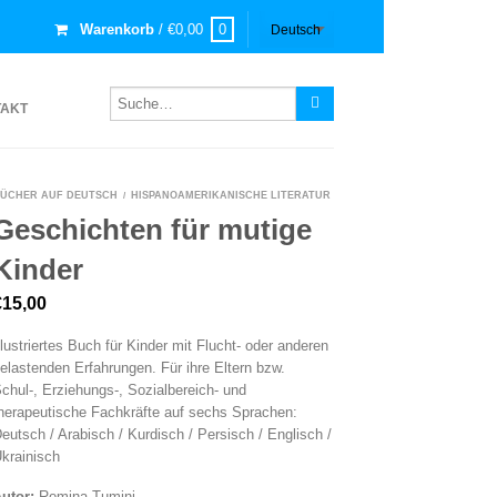
Warenkorb
/
€
0,00
0
TAKT
ÜCHER AUF DEUTSCH
HISPANOAMERIKANISCHE LITERATUR
/
Geschichten für mutige
Kinder
€
15,00
llustriertes Buch für Kinder mit Flucht- oder anderen
elastenden Erfahrungen. Für ihre Eltern bzw.
chul-, Erziehungs-, Sozialbereich- und
herapeutische Fachkräfte auf sechs Sprachen:
eutsch / Arabisch / Kurdisch / Persisch / Englisch /
krainisch
utor:
Romina Tumini