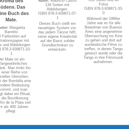
Autor:
Mauricio Castro
Aroma des
Fotos
134 Seiten mit
üdens. Das
ISBN 978-3-939871-33-
Abbildungen.
0
eine Buch des
ISBN 978-3-939871-07-
1
Während der 1990er
Mate.
Jahre war es für alle
Dieses Buch stellt ein
Bewohner von Buenos
utor:
Margarita
neuartiges System vor,
Aires eine angenehme
Barretto
das jedem Tänzer hilft,
Überraschung ins Kino
0 Farbseiten auf
seine eigene Kreativität
zu gehen und dort auf
strationspapier mit
auf der Basis solider
ausländische Filme zu
s und Abbildungen
Grundtechniken zu
treffen, in denen Tango
 978-3-939871-10-
entwickeln.
getanzt wurde oder die
1
Tango in ihre Filmmusik
er Mate ist ein
aufnahmen.
ßergewöhnliches
änk. Man trinkt ihn
t einer Reihe von
iellen Utensilien,
i der Bombilla eine
ondere Bedeutung
kommt, und man
gt dabei ein Ritual,
 die Bevölkerung
ío de la Plata seit
r als 400 Jahren
pflegt.