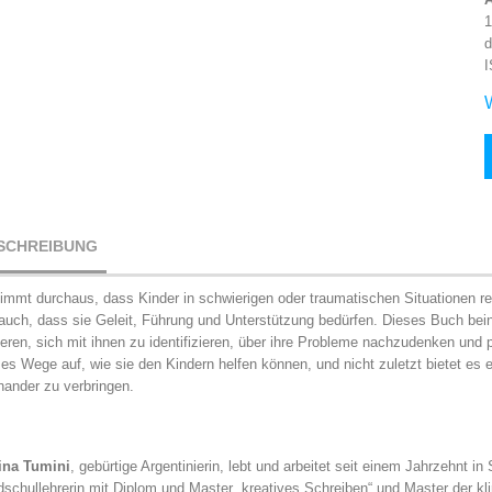
1
d
I
SCHREIBUNG
immt durchaus, dass Kinder in schwierigen oder traumatischen Situationen r
auch, dass sie Geleit, Führung und Unterstützung bedürfen. Dieses Buch bein
eren, sich mit ihnen zu identifizieren, über ihre Probleme nachzudenken u
 es Wege auf, wie sie den Kindern helfen können, und nicht zuletzt bietet es 
nander zu verbringen.
na Tumini
, gebürtige Argentinierin, lebt und arbeitet seit einem Jahrzehnt in
schullehrerin mit Diplom und Master „kreatives Schreiben“ und Master der 