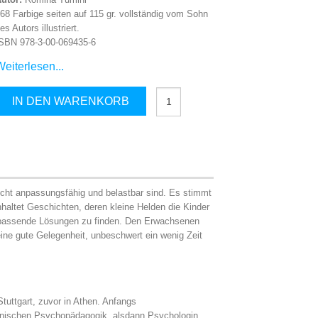
68 Farbige seiten auf 115 gr. vollständig vom Sohn
es Autors illustriert.
SBN 978-3-00-069435-6
Weiterlesen...
Geschichten
IN DEN WARENKORB
für
mutige
Kinder
Menge
echt anpassungsfähig und belastbar sind. Es stimmt
haltet Geschichten, deren kleine Helden die Kinder
nd passende Lösungen zu finden. Den Erwachsenen
eine gute Gelegenheit, unbeschwert ein wenig Zeit
 Stuttgart, zuvor in Athen. Anfangs
klinischen Psychopädagogik, alsdann Psychologin