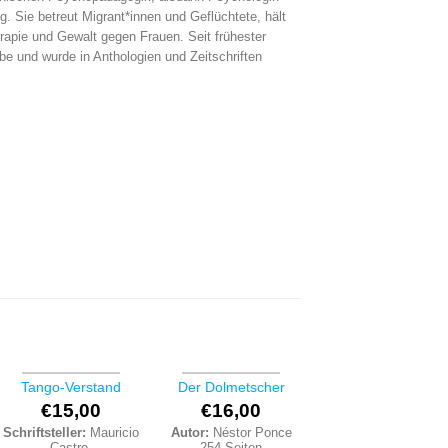
 Sie betreut Migrant*innen und Geflüchtete, hält
herapie und Gewalt gegen Frauen. Seit frühester
rbe und wurde in Anthologien und Zeitschriften
Tango-Verstand
Der Dolmetscher
€
15,00
€
16,00
Schriftsteller:
Mauricio
Autor:
Néstor Ponce
Castro.
254 Seiten