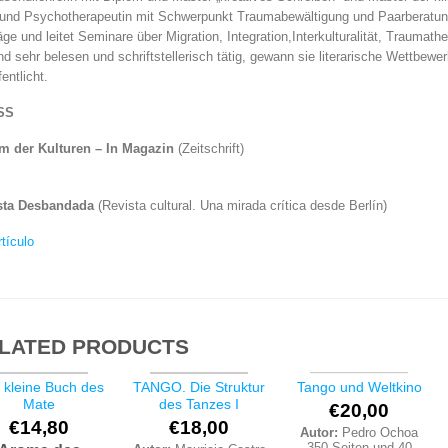
und Psychotherapeutin mit Schwerpunkt Traumabewältigung und Paarberatung.
äge und leitet Seminare über Migration, Integration,Interkulturalität, Traumat
d sehr belesen und schriftstellerisch tätig, gewann sie literarische Wettbewe
fentlicht.
SS
m der Kulturen – In Magazin
(Zeitschrift)
sta Desbandada
(Revista cultural. Una mirada crítica desde Berlín)
rtículo
LATED PRODUCTS
 kleine Buch des
TANGO. Die Struktur
Tango und Weltkino
Mate
des Tanzes I
NICHT VORRÄTIG
€
20,00
€
14,80
€
18,00
Autor:
Pedro Ochoa
350 Seiten und 40