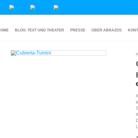
HOME
BLOG: TEXT UND THEATER
PRESSE
ÜBER ABRAZOS
KON
B
I
b
S
t
D
U
A