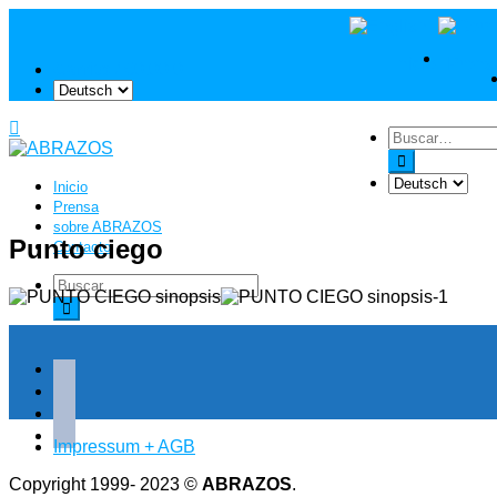
Inicio
Prens
Carrito
/
€
0,00
0
Inicio
Prensa
sobre ABRAZOS
Punto ciego
Contacto
mail
facebook
youtube
instagram
Impressum + AGB
Copyright 1999- 2023 ©
ABRAZOS
.